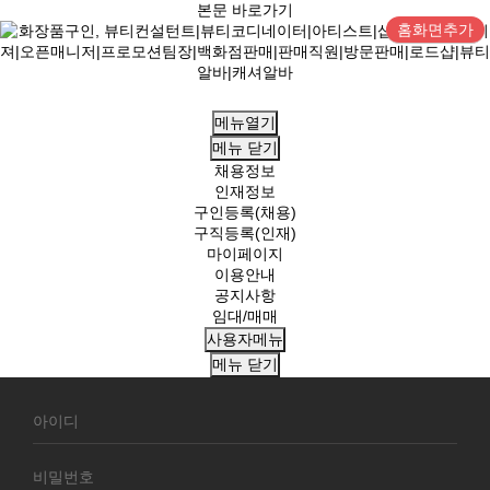
본문 바로가기
홈화면추가
메뉴열기
메뉴
닫기
채용정보
인재정보
구인등록(채용)
구직등록(인재)
마이페이지
이용안내
공지사항
임대/매매
사용자메뉴
메뉴
닫기
회
원
로
그