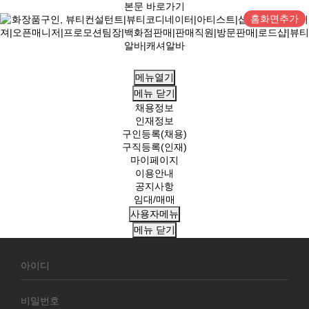
본문 바로가기
홈화면추가
메뉴열기
메뉴
닫기
채용정보
인재정보
구인등록(채용)
구직등록(인재)
마이페이지
이용안내
공지사항
임대/매매
사용자메뉴
메뉴
닫기
회
원
로
그