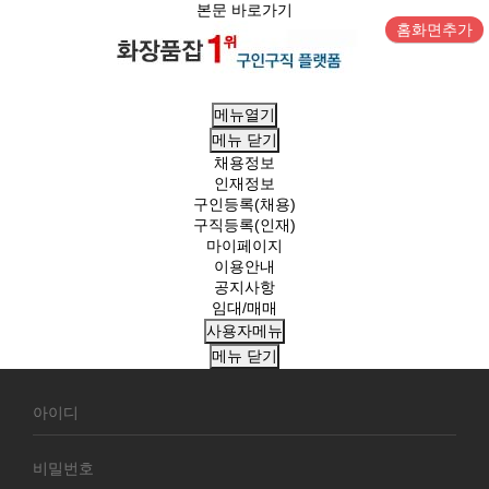
본문 바로가기
홈화면추가
메뉴열기
메뉴
닫기
채용정보
인재정보
구인등록(채용)
구직등록(인재)
마이페이지
이용안내
공지사항
임대/매매
사용자메뉴
메뉴
닫기
회
원
로
그
인