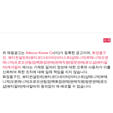
목록
위 채용광고는
Adecco Korea Co
(이)가 등록한 공고이며,
화장품구
인, 뷰티컨설턴트|뷰티코디네이터|아티스트|샵매니저|부매니져|오픈
매니저|프로모션팀장|백화점판매|판매직원|방문판매|로드샵|뷰티알
바|캐셔알바
에서는 기재된 일자리 정보에 대한 오류와 사용자가 이를
신뢰하여 취한 조치에 대해 일체 책임을 지지 않습니다.
화장품구인, 뷰티컨설턴트|뷰티코디네이터|아티스트|샵매니저|부매
니져|오픈매니저|프로모션팀장|백화점판매|판매직원|방문판매|로드
샵|뷰티알바|캐셔알바의 동의없이 재 배포할 수 없습니다.