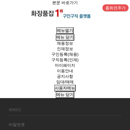
본문 바로가기
홈화면추가
메뉴열기
메뉴
닫기
채용정보
인재정보
구인등록(채용)
구직등록(인재)
마이페이지
이용안내
공지사항
임대/매매
사용자메뉴
메뉴
닫기
회
원
로
그
인