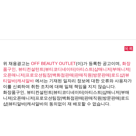
목록
위 채용광고는
OFF BEAUTY OUTLET
(이)가 등록한 공고이며,
화장
품구인, 뷰티컨설턴트|뷰티코디네이터|아티스트|샵매니저|부매니져|
오픈매니저|프로모션팀장|백화점판매|판매직원|방문판매|로드샵|뷰
티알바|캐셔알바
에서는 기재된 일자리 정보에 대한 오류와 사용자가
이를 신뢰하여 취한 조치에 대해 일체 책임을 지지 않습니다.
화장품구인, 뷰티컨설턴트|뷰티코디네이터|아티스트|샵매니저|부매
니져|오픈매니저|프로모션팀장|백화점판매|판매직원|방문판매|로드
샵|뷰티알바|캐셔알바의 동의없이 재 배포할 수 없습니다.