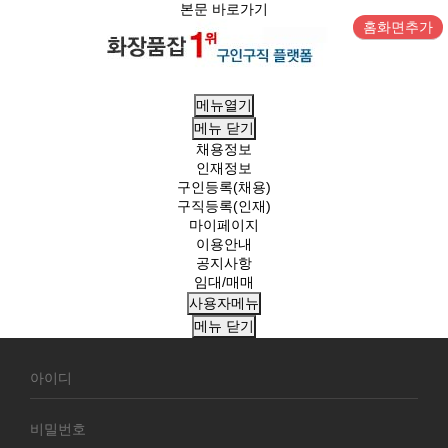
본문 바로가기
홈화면추가
메뉴열기
메뉴
닫기
채용정보
인재정보
구인등록(채용)
구직등록(인재)
마이페이지
이용안내
공지사항
임대/매매
사용자메뉴
메뉴
닫기
회
원
로
그
인