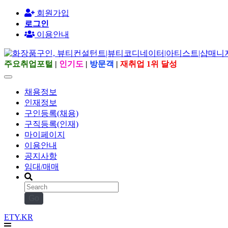
회원가입
로그인
이용안내
주요취업포털
|
인기도
|
방문객
|
재취업 1위 달성
채용정보
인재정보
구인등록(채용)
구직등록(인재)
마이페이지
이용안내
공지사항
임대/매매
Go
ETY.KR