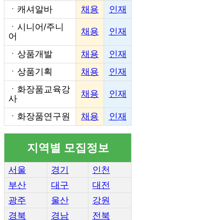
ㆍ
캐셔알바
채용
인재
ㆍ
시니어/주니
채용
인재
어
ㆍ
상품개발
채용
인재
ㆍ
상품기획
채용
인재
ㆍ
화장품교육강
채용
인재
사
ㆍ
화장품연구원
채용
인재
지역별 모집정보
서울
경기
인천
부산
대구
대전
광주
울산
강원
경북
경남
전북