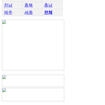
전남
충북
충남
제주
세종
전체