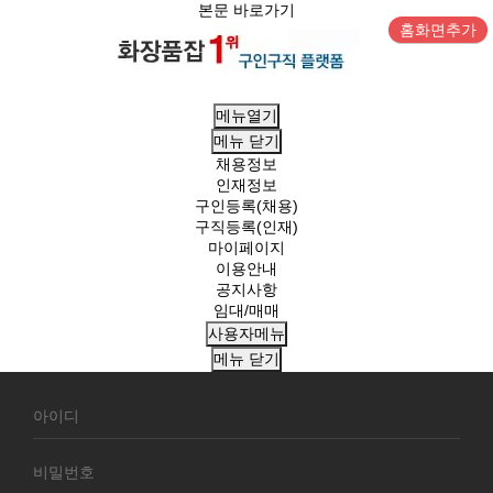
본문 바로가기
홈화면추가
메뉴열기
메뉴
닫기
채용정보
인재정보
구인등록(채용)
구직등록(인재)
마이페이지
이용안내
공지사항
임대/매매
사용자메뉴
메뉴
닫기
회
원
로
그
인