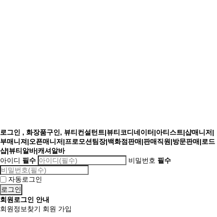
로그인 , 화장품구인, 뷰티컨설턴트|뷰티코디네이터|아티스트|샵매니저|
부매니져|오픈매니저|프로모션팀장|백화점판매|판매직원|방문판매|로드
샵|뷰티알바|캐셔알바
아이디
필수
비밀번호
필수
자동로그인
회원로그인 안내
회원정보찾기
회원 가입