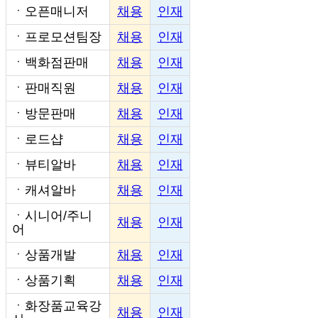
ㆍ
오픈매니저
채용
인재
ㆍ
프로모션팀장
채용
인재
ㆍ
백화점판매
채용
인재
ㆍ
판매직원
채용
인재
ㆍ
방문판매
채용
인재
ㆍ
로드샵
채용
인재
ㆍ
뷰티알바
채용
인재
ㆍ
캐셔알바
채용
인재
ㆍ
시니어/주니
채용
인재
어
ㆍ
상품개발
채용
인재
ㆍ
상품기획
채용
인재
ㆍ
화장품교육강
채용
인재