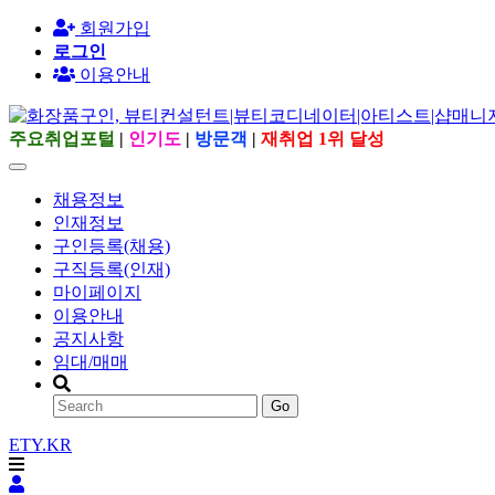
회원가입
로그인
이용안내
주요취업포털
|
인기도
|
방문객
|
재취업 1위 달성
채용정보
인재정보
구인등록(채용)
구직등록(인재)
마이페이지
이용안내
공지사항
임대/매매
Go
ETY.KR