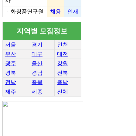
사
ㆍ
화장품연구원
채용
인재
지역별 모집정보
서울
경기
인천
부산
대구
대전
광주
울산
강원
경북
경남
전북
전남
충북
충남
제주
세종
전체