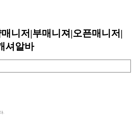
샵매니저|부매니져|오픈매니저|
|캐셔알바
다.