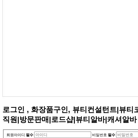
로그인 , 화장품구인, 뷰티컨설턴트|뷰
직원|방문판매|로드샵|뷰티알바|캐셔알바
회원아이디
필수
비밀번호
필수