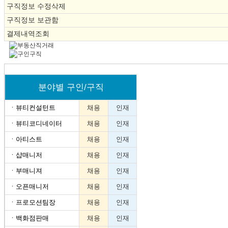
구직정보 수정삭제
구직정보 보관함
결제내역조회
분야별 구인/구직
ㆍ
뷰티컨설턴트
채용
인재
ㆍ
뷰티코디네이터
채용
인재
ㆍ
아티스트
채용
인재
ㆍ
샵매니저
채용
인재
ㆍ
부매니져
채용
인재
ㆍ
오픈매니저
채용
인재
ㆍ
프로모션팀장
채용
인재
ㆍ
백화점판매
채용
인재