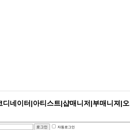
티코디네이터|아티스트|샵매니저|부매니져|
자동로그인