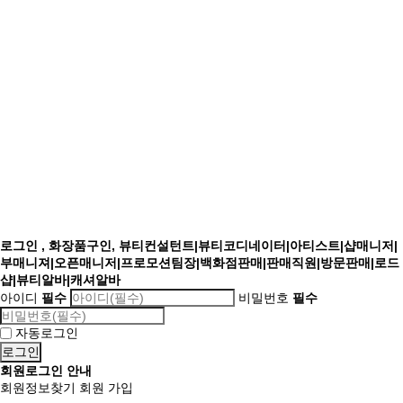
로그인 , 화장품구인, 뷰티컨설턴트|뷰티코디네이터|아티스트|샵매니저|
부매니져|오픈매니저|프로모션팀장|백화점판매|판매직원|방문판매|로드
샵|뷰티알바|캐셔알바
아이디
필수
비밀번호
필수
자동로그인
회원로그인 안내
회원정보찾기
회원 가입