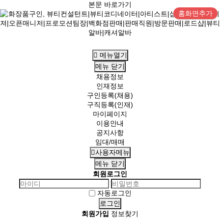
본문 바로가기
홈화면추가
메뉴열기
메뉴
닫기
채용정보
인재정보
구인등록(채용)
구직등록(인재)
마이페이지
이용안내
공지사항
임대/매매
사용자메뉴
메뉴
닫기
회원로그인
자동로그인
회원가입
정보찾기