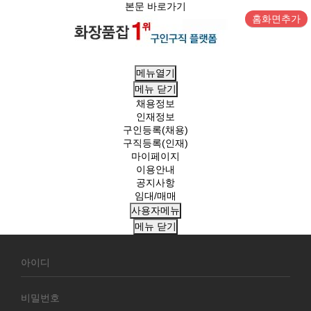
본문 바로가기
홈화면추가
메뉴열기
메뉴
닫기
채용정보
인재정보
구인등록(채용)
구직등록(인재)
마이페이지
이용안내
공지사항
임대/매매
사용자메뉴
메뉴
닫기
회
원
로
그
인