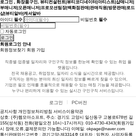
로그인 , 화장품구인, 뷰티컨설턴트|뷰티코디네이터|아티스트|샵매니저|
부매니져|오픈매니저|프로모션팀장|백화점판매|판매직원|방문판매|로드
샵|뷰티알바|캐셔알바
아이디
필수
비밀번호
필수
자동로그인
회원로그인 안내
회원정보찾기
회원 가입
직종별·업종별 일자리와 구인구직 정보를 한눈에 확인할 수 있는 취업 플
랫폼입니다.
전국 채용공고, 취업정보, 일자리 소식을 실시간으로 제공합니다.
구직자는 원하는 분야의 최신 일자리 정보를 빠르게 찾을 수 있으며,
기업은 필요 인재를 효율적으로 채용할 수 있는 매칭 기능을 제공합니다.
누구나 편리하게 이용할 수 있는 실시간 구인구직 서비스입니다.
로그인
PC버전
공지사항
개인정보처리방침
서비스이용약관
상호: (주)웹모아소프트, 주소: 경기도 고양시 일산동구 고봉로678번 길
155(성석동) 전화(평일오전 10시~17시까지): 010-4730-4343(회원가입
시 장애,오류,결제문의만 가능합니다) 이메일: okpage@naver.com
통신판매업신고번호 : 경기고양-제3314호 대표자 : 임현자, 사업자등록